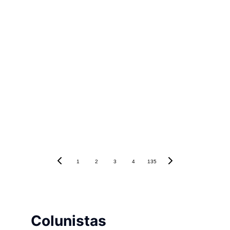
1
2
3
4
135
Colunistas