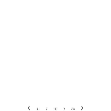
10. Bem-estar e 
responsabilidade 
social no centro das 
decisões
1
2
3
4
191