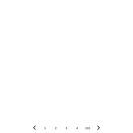
Para marketplaces: 
Para vendedores: 
Para consumidores: 
1
2
3
4
191