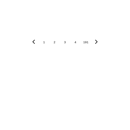
www.expoecomm.com.br/goiania
1
2
3
4
191